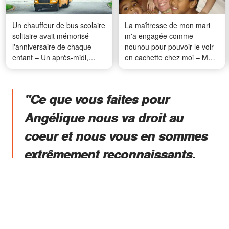
Un chauffeur de bus scolaire
La maîtresse de mon mari
solitaire avait mémorisé
m'a engagée comme
l'anniversaire de chaque
nounou pour pouvoir le voir
enfant – Un après-midi,
en cachette chez moi – Mais
toute la ville lui a fait une
ils n'avaient pas prévu ça
surprise
"Ce que vous faites pour
Angélique nous va droit au
coeur et nous vous en sommes
extrêmement reconnaissants.
Nos cœurs sont brisés, nos
têtes sont remplies de
questions, nos yeux pleurent
mais nous ne faiblirons pas.