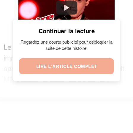
Watch
Continuer la lecture
Regardez une courte publicité pour débloquer la
Le coach Florent Pagny a
suite de cette histoire.
immédiatement appuyé sur le buzzer
après avoir entendu la voix de Thibault.
LIRE L'ARTICLE COMPLET
Mika faisait lui aussi partie du jury.