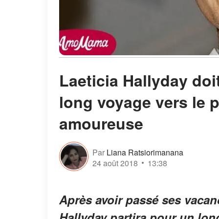
Laeticia Hallyday doi
long voyage vers le 
amoureuse
Par
Liana Ratsiorimanana
24 août 2018
13:38
Après avoir passé ses vacanc
Hallyday partira pour un long