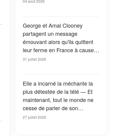
04 août 2026
George et Amal Clooney
partagent un message
émouvant alors qu'ils quittent
leur ferme en France à cause
des feux de forêt — Tous les
31 juillet 2026
détails
Elle a incarné la méchante la
plus détestée de la télé — Et
maintenant, tout le monde ne
cesse de parler de son
apparition dans la nouvelle
27 juillet 2026
version de « La Petite Maison
dans la prairie » — Photos