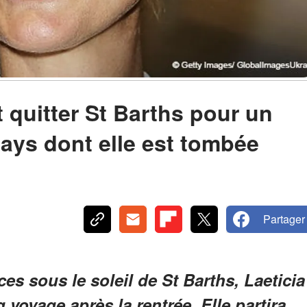
t quitter St Barths pour un
pays dont elle est tombée
Partager
es sous le soleil de St Barths, Laeticia
 voyage après la rentrée. Elle partira