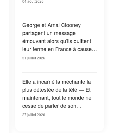
04 août 2026
George et Amal Clooney
partagent un message
émouvant alors qu'ils quittent
leur ferme en France à cause
des feux de forêt — Tous les
31 juillet 2026
détails
Elle a incarné la méchante la
plus détestée de la télé — Et
maintenant, tout le monde ne
cesse de parler de son
apparition dans la nouvelle
27 juillet 2026
version de « La Petite Maison
dans la prairie » — Photos