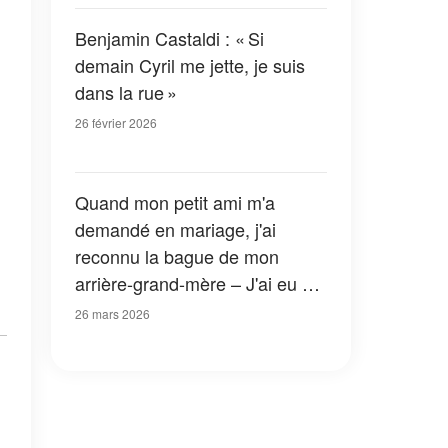
Benjamin Castaldi : « Si
demain Cyril me jette, je suis
dans la rue »
26 février 2026
Quand mon petit ami m'a
demandé en mariage, j'ai
reconnu la bague de mon
arrière-grand-mère – J'ai eu un
choc, car cette bague avait été
26 mars 2026
enterrée avec elle il y a 25 ans