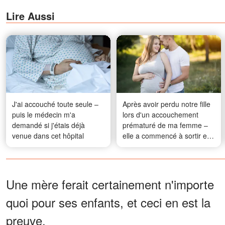
Lire Aussi
J'ai accouché toute seule –
Après avoir perdu notre fille
puis le médecin m'a
lors d'un accouchement
demandé si j'étais déjà
prématuré de ma femme –
venue dans cet hôpital
elle a commencé à sortir en
cachette, j'ai donc visionné
les images de la caméra
embarquée de sa voiture et
je l'ai vue avec un bébé
Une mère ferait certainement n'importe
quoi pour ses enfants, et ceci en est la
preuve.