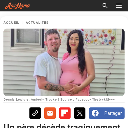
ACCUEIL
ACTUALITÉS
Dennis Lewis et Amberly Trocke | Source : Facebook/fiestyykittyyy
Partager
Un père décède tragiquement