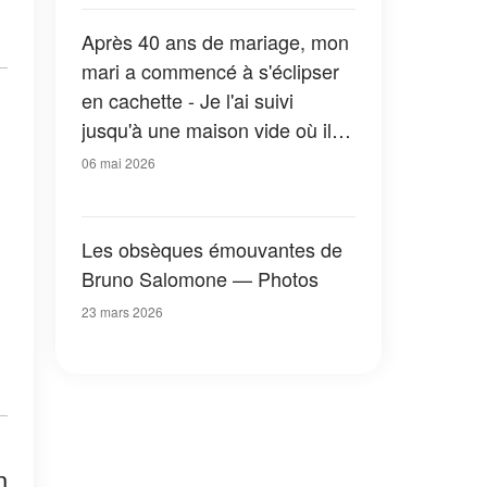
Après 40 ans de mariage, mon
mari a commencé à s'éclipser
en cachette - Je l'ai suivi
jusqu'à une maison vide où il
se rendait régulièrement, et
06 mai 2026
quand j'ai vu qui m'a ouvert la
porte, j'en ai eu le souffle
coupé
Les obsèques émouvantes de
Bruno Salomone — Photos
23 mars 2026
n