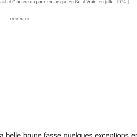
 et Clarisse au parc zoologique de Saint-Vrain, en juillet 1974. |
ANNONCES
e la belle brune fasse quelques exceptions e