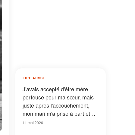
LIRE AUSSI
J'avais accepté d'être mère
porteuse pour ma sœur, mais
juste après l'accouchement,
mon mari m'a prise à part et
m'a dit : « S'il te plaît, ne lui
11 mai 2026
donne pas encore le bébé. »