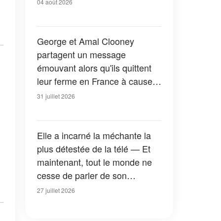
04 août 2026
George et Amal Clooney
partagent un message
émouvant alors qu'ils quittent
leur ferme en France à cause
des feux de forêt — Tous les
31 juillet 2026
détails
Elle a incarné la méchante la
plus détestée de la télé — Et
maintenant, tout le monde ne
cesse de parler de son
apparition dans la nouvelle
27 juillet 2026
version de « La Petite Maison
dans la prairie » — Photos