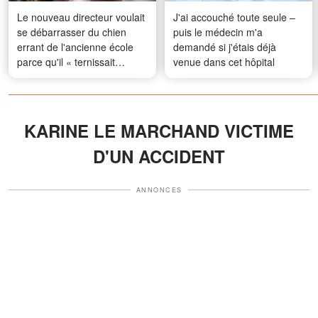
Le nouveau directeur voulait
J'ai accouché toute seule –
se débarrasser du chien
puis le médecin m'a
errant de l'ancienne école
demandé si j'étais déjà
parce qu'il « ternissait
venue dans cet hôpital
l'image » de l'établissement
– Il était loin de se douter à
quel point il allait le regretter
KARINE LE MARCHAND VICTIME
D'UN ACCIDENT
ANNONCES