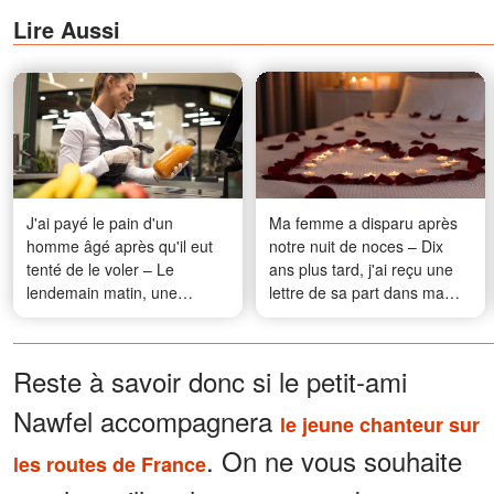
Lire Aussi
J'ai payé le pain d'un
Ma femme a disparu après
homme âgé après qu'il eut
notre nuit de noces – Dix
tenté de le voler – Le
ans plus tard, j'ai reçu une
lendemain matin, une
lettre de sa part dans ma
douzaine de véhicules se
boîte aux lettres
sont présentés chez moi
Reste à savoir donc si le petit-ami
Nawfel accompagnera
le jeune chanteur sur
. On ne vous souhaite
les routes de France