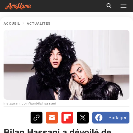
ACCUEIL
ACTUALITÉS
instagram.com/iambilalhassani
Partager
Bilan Hassani a dévoilé de