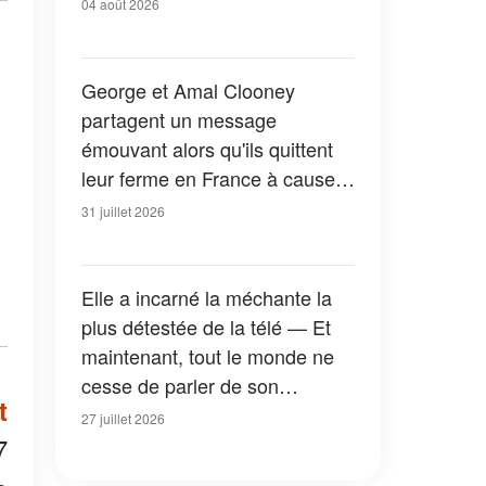
04 août 2026
George et Amal Clooney
partagent un message
émouvant alors qu'ils quittent
leur ferme en France à cause
des feux de forêt — Tous les
31 juillet 2026
détails
Elle a incarné la méchante la
plus détestée de la télé — Et
maintenant, tout le monde ne
cesse de parler de son
t
apparition dans la nouvelle
27 juillet 2026
version de « La Petite Maison
7
dans la prairie » — Photos