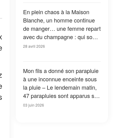
En plein chaos à la Maison
Blanche, un homme continue
de manger… une femme repart
x
avec du champagne : qui sont
ces invités imperturbables ?
e
28 avril 2026
Mon fils a donné son parapluie
z
à une inconnue enceinte sous
e
la pluie – Le lendemain matin,
s
47 parapluies sont apparus sur
notre pelouse, chacun
03 juin 2026
accompagné d'une boîte
numérotée qui m'a coupé le
souffle