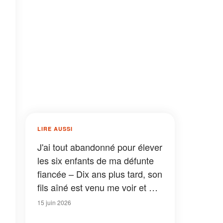
LIRE AUSSI
J'ai tout abandonné pour élever
les six enfants de ma défunte
fiancée – Dix ans plus tard, son
fils aîné est venu me voir et m'a
dit : « Papa, je pense que tu
15 juin 2026
mérites de connaître la vérité