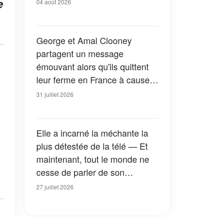
e
04 août 2026
George et Amal Clooney
partagent un message
émouvant alors qu'ils quittent
leur ferme en France à cause
des feux de forêt — Tous les
31 juillet 2026
détails
Elle a incarné la méchante la
plus détestée de la télé — Et
maintenant, tout le monde ne
cesse de parler de son
apparition dans la nouvelle
27 juillet 2026
version de « La Petite Maison
dans la prairie » — Photos