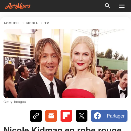
ACCUEIL
MEDIA
TV
Getty Images
Partager
Nicole Kidman en robe rouge