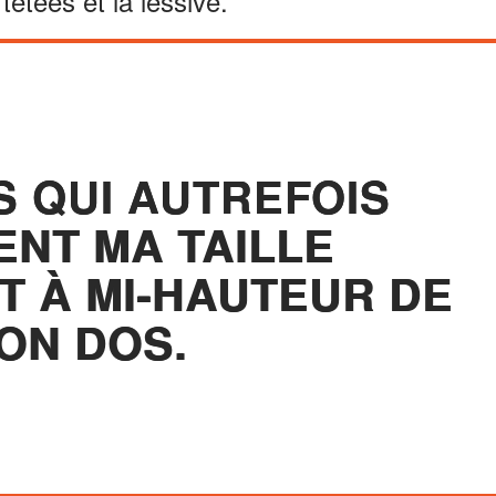
étées et la lessive.
S QUI AUTREFOIS
ENT MA TAILLE
T À MI-HAUTEUR DE
ON DOS.