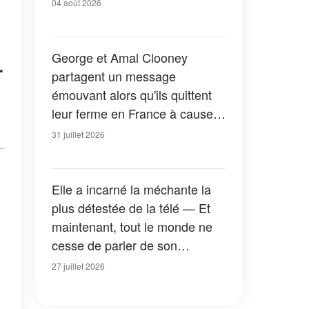
04 août 2026
George et Amal Clooney
.
partagent un message
émouvant alors qu'ils quittent
leur ferme en France à cause
des feux de forêt — Tous les
31 juillet 2026
détails
Elle a incarné la méchante la
plus détestée de la télé — Et
maintenant, tout le monde ne
cesse de parler de son
apparition dans la nouvelle
27 juillet 2026
version de « La Petite Maison
dans la prairie » — Photos