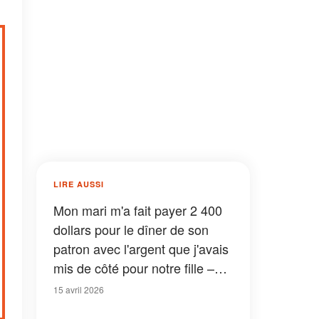
LIRE AUSSI
Mon mari m'a fait payer 2 400
dollars pour le dîner de son
patron avec l'argent que j'avais
mis de côté pour notre fille –
Quelques instants plus tard, le
15 avril 2026
karma l'a rattrapé sous mes