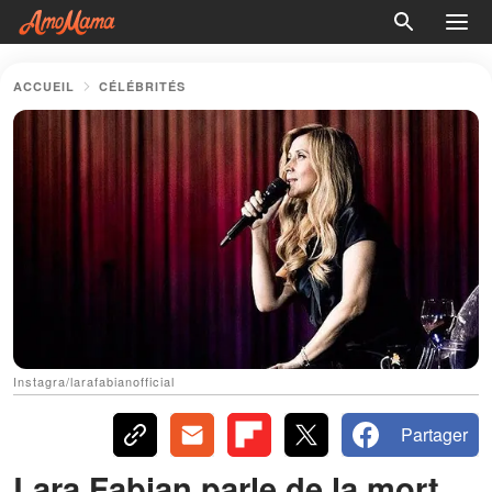
ACCUEIL
CÉLÉBRITÉS
Instagra/larafabianofficial
Partager
Lara Fabian parle de la mort