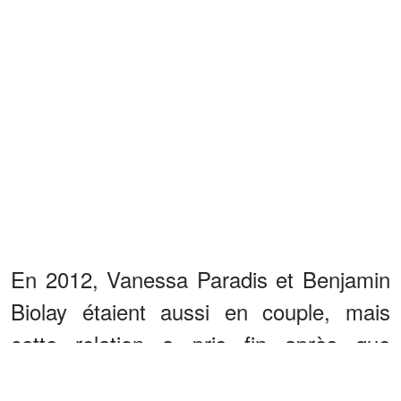
En 2012, Vanessa Paradis et Benjamin
Biolay étaient aussi en couple, mais
cette relation a pris fin après que
l'auteur-compositeur ait eu une liaison