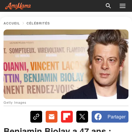
ACCUEIL
CÉLÉBRITÉS
Getty Images
Partager
Benjamin Biolay a 47 ans :