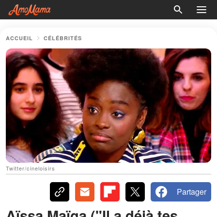
ACCUEIL
CÉLÉBRITÉS
Twitter/cineloisirs
Partager
Aïssa Maïga ("Il a déjà tes