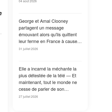
04 août 2026
n
George et Amal Clooney
partagent un message
émouvant alors qu'ils quittent
leur ferme en France à cause
des feux de forêt — Tous les
31 juillet 2026
détails
Elle a incarné la méchante la
plus détestée de la télé — Et
maintenant, tout le monde ne
cesse de parler de son
apparition dans la nouvelle
27 juillet 2026
version de « La Petite Maison
dans la prairie » — Photos