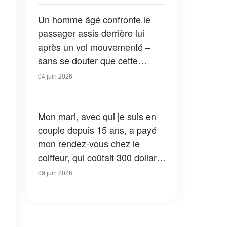
Un homme âgé confronte le
passager assis derrière lui
après un vol mouvementé –
sans se douter que cette
rencontre allait changer sa vie
04 juin 2026
Mon mari, avec qui je suis en
couple depuis 15 ans, a payé
mon rendez-vous chez le
coiffeur, qui coûtait 300 dollars,
comme d'habitude – Puis ma
09 juin 2026
coiffeuse m'a posé une
question qui m'a glacé le sang