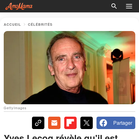
ACCUEIL
CÉLÉBRITÉS
GettyImages
Partager
Yves Lecoq révèle qu'il est