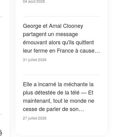
04 août 2026
George et Amal Clooney
partagent un message
émouvant alors qu'ils quittent
leur ferme en France à cause
des feux de forêt — Tous les
31 juillet 2026
détails
Elle a incarné la méchante la
plus détestée de la télé — Et
maintenant, tout le monde ne
cesse de parler de son
apparition dans la nouvelle
27 juillet 2026
version de « La Petite Maison
é
dans la prairie » — Photos