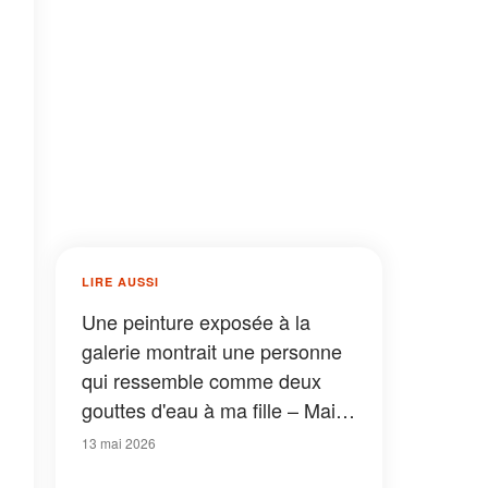
LIRE AUSSI
Une peinture exposée à la
galerie montrait une personne
qui ressemble comme deux
gouttes d'eau à ma fille – Mais
quand j'ai rencontré l'artiste, je
13 mai 2026
n'en ai pas cru mes yeux