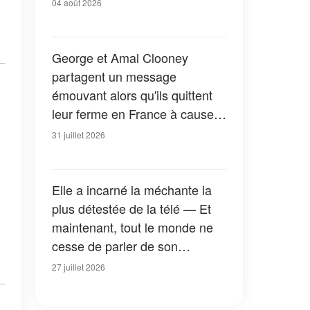
04 août 2026
George et Amal Clooney
partagent un message
émouvant alors qu'ils quittent
leur ferme en France à cause
des feux de forêt — Tous les
31 juillet 2026
détails
Elle a incarné la méchante la
plus détestée de la télé — Et
maintenant, tout le monde ne
cesse de parler de son
apparition dans la nouvelle
27 juillet 2026
version de « La Petite Maison
dans la prairie » — Photos