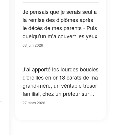
Je pensais que je serais seul à
la remise des diplômes après
le décès de mes parents - Puis
quelqu’un m’a couvert les yeux
03 juin 2026
J'ai apporté les lourdes boucles
d'oreilles en or 18 carats de ma
grand-mère, un véritable trésor
familial, chez un prêteur sur
gages pour payer mon
27 mars 2026
hypothèque – Une seule
phrase de l'expert m'a laissée
toute tremblante au milieu du
magasin