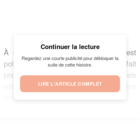
Continuer la lecture
À noter que ce style assez rétro est
Regardez une courte publicité pour débloquer la
polyvalent. Il est non seulement parfait
suite de cette histoire.
pour les petites randonnées en rue mais
est également acceptable pour certains
LIRE L'ARTICLE COMPLET
évènements.