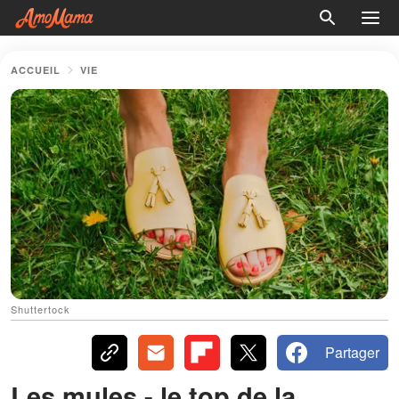
ACCUEIL
VIE
Shuttertock
Partager
Les mules - le top de la