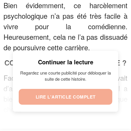
Bien évidemment, ce harcèlement
psychologique n’a pas été très facile à
vivre pour la comédienne.
Heureusement, cela ne l’a pas dissuadé
de poursuivre cette carrière.
COMMENT SE SOULAGEAIT-ELLE ?
Continuer la lecture
Regardez une courte publicité pour débloquer la
Face à une telle pression, qu'elle devait
suite de cette histoire.
d’ailleurs subi lors des tournages, il a
bien fallu qu'elle se raccroche à quelque
LIRE L'ARTICLE COMPLET
chose.