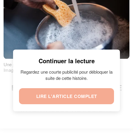
Continuer la lecture
Une personne en train de faire une vaisselle. | Photo : Getty
Images
Regardez une courte publicité pour débloquer la
suite de cette histoire.
ERREUR NUMÉRO QUATRE : NE
LIRE L'ARTICLE COMPLET
PAS CHANGER D'ÉPONGE À
INTERVALLES RÉGULIERS