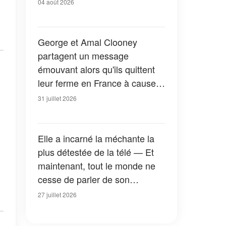
04 août 2026
George et Amal Clooney
partagent un message
émouvant alors qu'ils quittent
leur ferme en France à cause
des feux de forêt — Tous les
31 juillet 2026
détails
Elle a incarné la méchante la
plus détestée de la télé — Et
maintenant, tout le monde ne
cesse de parler de son
apparition dans la nouvelle
27 juillet 2026
version de « La Petite Maison
dans la prairie » — Photos