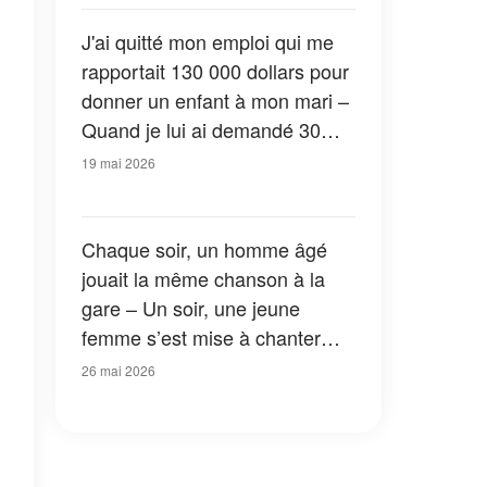
J'ai quitté mon emploi qui me
rapportait 130 000 dollars pour
donner un enfant à mon mari –
Quand je lui ai demandé 30
dollars pour acheter du lait en
19 mai 2026
poudre, sa réponse m'a laissée
sans voix
Chaque soir, un homme âgé
jouait la même chanson à la
gare – Un soir, une jeune
femme s’est mise à chanter
avec lui
26 mai 2026