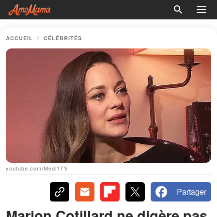
ACCUEIL
CÉLÉBRITÉS
youtube.com/Medi1TV
Partager
Marion Cotillard ne digère pas