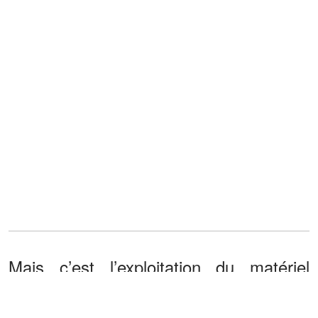
Mais c’est l’exploitation du matériel
informatique saisi lors de la perquisition
à son domicile qui marque un tournant