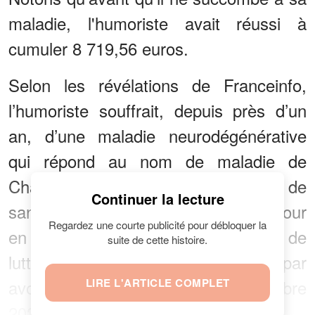
maladie, l'humoriste avait réussi à
cumuler 8 719,56 euros.
Selon les révélations de Franceinfo,
l’humoriste souffrait, depuis près d’un
an, d’une maladie neurodégénérative
qui répond au nom de maladie de
Charcot. Malheureusement, son état de
Continuer la lecture
santé a continué à se dégrader de jour
Regardez une courte publicité pour débloquer la
en jour. Finalement, après des mois de
suite de cette histoire.
luttes acharnées, la maladie
a fini
par
avoir le dessus sur lui, le 22 novembre
LIRE L'ARTICLE COMPLET
2021.