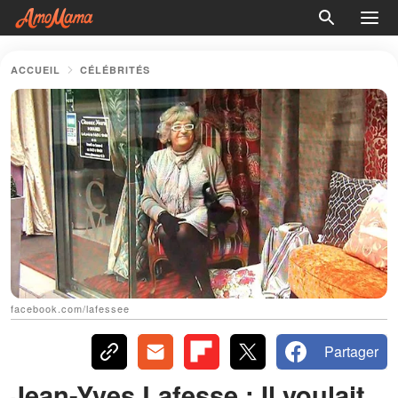
ACCUEIL
CÉLÉBRITÉS
facebook.com/lafessee
Partager
Jean-Yves Lafesse : Il voulait