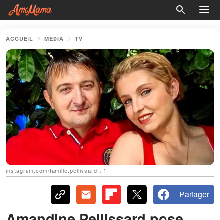
ACCUEIL
MEDIA
TV
instagram.com/famille.pellissard.tf1
Partager
Amandine Pellissard pose