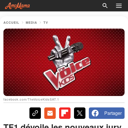
ACCUEIL
MEDIA
TV
facebook.com/TheVoiceKidsSAT.1
Partager
TF1 dévoile les nouveaux jury