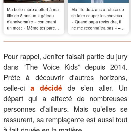
Ma belle-mère a offert à ma
Ma fille de 4 ans a refusé de
fille de 8 ans un « gâteau
se faire couper les cheveux.
d'anniversaire » contenant
« Quand papa reviendra, il
un mot : « Même tes parents
ne me reconnaîtra pas » –
biologiques ne voulaient pas
Mais mon mari est décédé il
de toi » – Une minute plus
y a longtemps
tard, le karma lui a remis les
idées en place
Pour rappel, Jenifer faisait partie du jury
dans “The Voice Kids” depuis 2014.
Prête à découvrir d’autres horizons,
celle-ci
de s’en aller. Un
a décidé
départ qui a affecté de nombreuses
personnes d’ailleurs. Mais qu’elles se
rassurent, sa remplaçante est aussi tout
à fait douée en la matière.