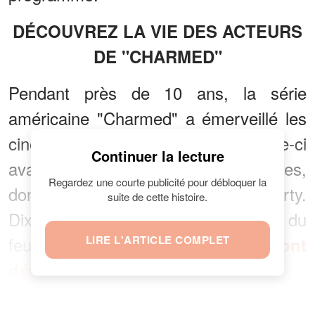
DÉCOUVREZ LA VIE DES ACTEURS
DE "CHARMED"
Pendant près de 10 ans, la série
américaine "Charmed" a émerveillé les
cinéphiles du monde entier. Celle-ci
Continuer la lecture
avait réuni de nombreuses actrices,
Regardez une courte publicité pour débloquer la
dont on peut citer Shannen Doherty.
suite de cette histoire.
Dix-sept ans après la fin de la du
feuilleton,
LIRE L'ARTICLE COMPLET
Découvrez ce que sont
les acteurs de la série.
dévenus