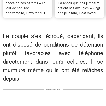
décès de nos parents – Le
il a appris que nos jumeaux
jour de son 18e
étaient nés aveugles – Vingt
anniversaire, il m'a tendu la
ans plus tard, il est revenu
vieille boîte à bijoux de notre
me supplier de l'aider
mère et m'a dit : « Il y a une
chose qu'elle n'a jamais
voulu que tu découvres. »
Le couple s’est écroué, cependant, ils
ont disposé de conditions de détention
plutôt favorables avec téléphone
directement dans leurs cellules. Il se
murmure même qu'ils ont été relâchés
depuis.
ANNONCES