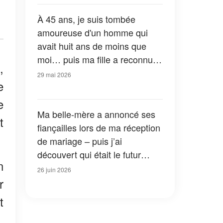
À 45 ans, je suis tombée
amoureuse d'un homme qui
avait huit ans de moins que
moi… puis ma fille a reconnu
,
son visage
29 mai 2026
e
e
Ma belle-mère a annoncé ses
t
fiançailles lors de ma réception
de mariage – puis j’ai
découvert qui était le futur
n
marié
26 juin 2026
r
t