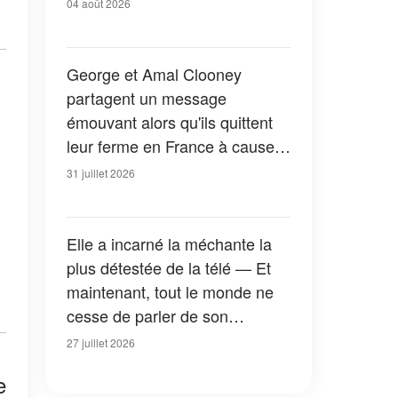
04 août 2026
George et Amal Clooney
partagent un message
émouvant alors qu'ils quittent
leur ferme en France à cause
des feux de forêt — Tous les
31 juillet 2026
détails
Elle a incarné la méchante la
plus détestée de la télé — Et
maintenant, tout le monde ne
cesse de parler de son
apparition dans la nouvelle
27 juillet 2026
version de « La Petite Maison
e
dans la prairie » — Photos