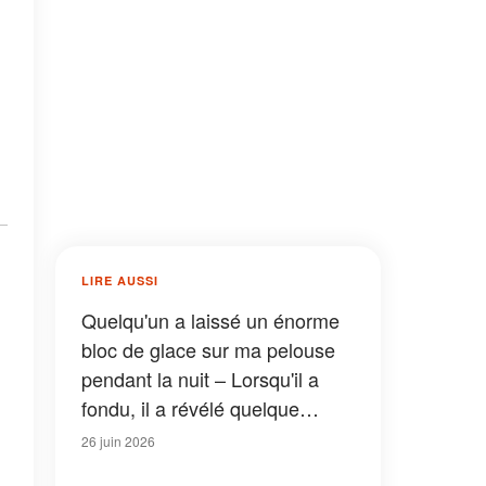
LIRE AUSSI
Quelqu'un a laissé un énorme
bloc de glace sur ma pelouse
pendant la nuit – Lorsqu'il a
fondu, il a révélé quelque
chose qui a amené les
26 juin 2026
autorités à frapper à ma porte