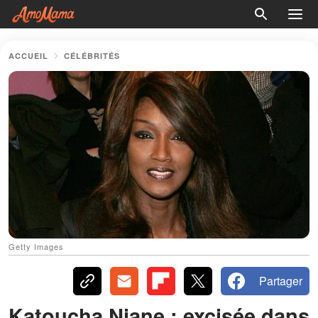
ACCUEIL
CÉLÉBRITÉS
Getty Images
Partager
Katoucha Niane : excisée dans