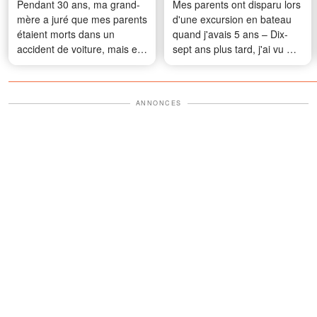
Pendant 30 ans, ma grand-
Mes parents ont disparu lors
mère a juré que mes parents
d'une excursion en bateau
étaient morts dans un
quand j'avais 5 ans – Dix-
accident de voiture, mais elle
sept ans plus tard, j'ai vu ma
a laissé une lettre de
mère par hasard
confession dans son
testament - j'ai lu la première
ANNONCES
phrase et je me suis
effondrée sur le plancher de
l'avocat