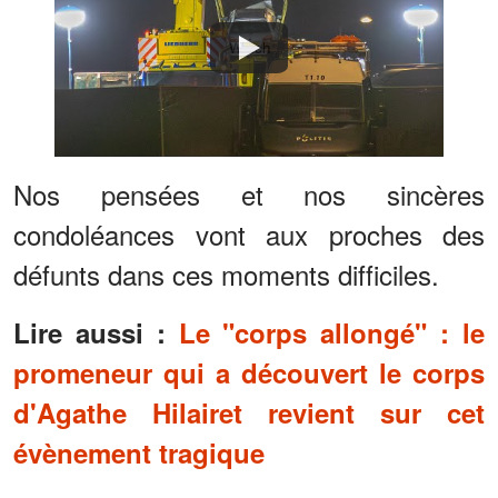
Watch
Nos pensées et nos sincères
condoléances vont aux proches des
défunts dans ces moments difficiles.
Lire aussi :
Le "corps allongé" : le
promeneur qui a découvert le corps
d'Agathe Hilairet revient sur cet
évènement tragique