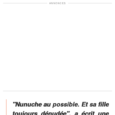
ANNONCES
"Nunuche au possible. Et
sa fille
toujours dénudée
", a écrit une