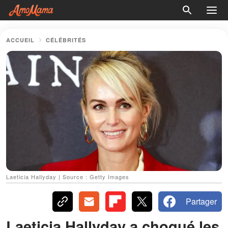
ACCUEIL
CÉLÉBRITÉS
Laeticia Hallyday | Source : Getty Images
Partager
Laeticia Hallyday a choqué les