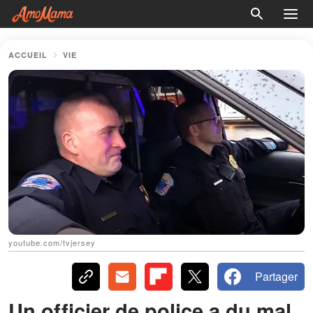
ACCUEIL
VIE
youtube.com/tvjersey
Partager
Un officier de police a du mal