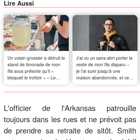
Lire Aussi
Un voisin grossier a détruit le
J'ai vu un sans-abri porter la
stand de limonade de mon
veste de mon fils disparu –
fils sous prétexte qu’il «
je l'ai suivi jusqu'à une
bloquait le trottoir » – Le
maison abandonnée, et ce
lendemain matin, il s’est
que j'ai trouvé à l'intérieur
présenté à notre porte en
m'a presque fait m'évanouir
larmes
L'officier de l'Arkansas patrouille
toujours dans les rues et ne prévoit pas
de prendre sa retraite de sitôt. Smith