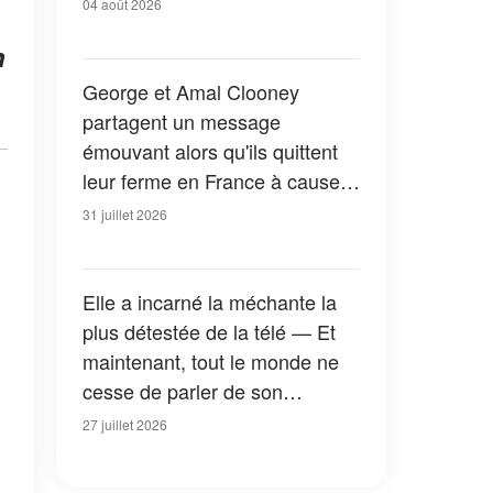
04 août 2026
n
George et Amal Clooney
partagent un message
émouvant alors qu'ils quittent
leur ferme en France à cause
des feux de forêt — Tous les
31 juillet 2026
détails
Elle a incarné la méchante la
plus détestée de la télé — Et
maintenant, tout le monde ne
cesse de parler de son
apparition dans la nouvelle
27 juillet 2026
version de « La Petite Maison
dans la prairie » — Photos