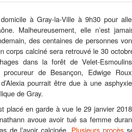
omicile à Gray-la-Ville à 9h30 pour alle
aône. Malheureusement, elle n’est jamai
endemain, des centaines de personnes von
n corps calciné sera retrouvé le 30 octobr
ages dans la forêt de Velet-Esmoulins
le procureur de Besançon, Edwige Roux
d’Alexia pourrait être due à une asphyxie
lique de Gray.
est placé en garde à vue le 29 janvier 2018
onathann avoue avoir tué sa femme duran
as de l’avoir calcinée.
Plusieurs procès
s