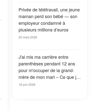
Privée de télétravail, une jeune
maman perd son bébé — son
employeur condamné à
plusieurs millions d’euros
20 mars 2026
J'ai mis ma carrière entre
parenthèses pendant 12 ans
pour m'occuper de la grand-
mère de mon mari – Ce que j'ai
trouvé dans son placard le jour
18 juin 2026
de son décès m'a laissée sans
voix