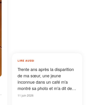
LIRE AUSSI
Trente ans après la disparition
de ma sœur, une jeune
inconnue dans un café m'a
montré sa photo et m'a dit de la
suivre – Ce que j'ai découvert
11 juin 2026
ensuite m'a fait pâlir