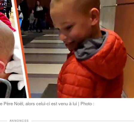
 Père Noël, alors celui-ci est venu à lui | Photo :
ANNONCES