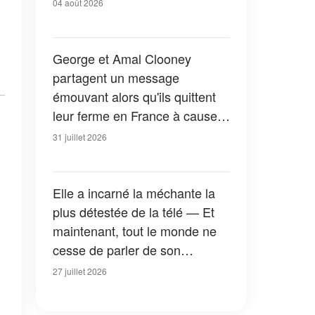
04 août 2026
George et Amal Clooney
partagent un message
émouvant alors qu'ils quittent
leur ferme en France à cause
des feux de forêt — Tous les
31 juillet 2026
détails
Elle a incarné la méchante la
plus détestée de la télé — Et
maintenant, tout le monde ne
cesse de parler de son
apparition dans la nouvelle
27 juillet 2026
version de « La Petite Maison
dans la prairie » — Photos