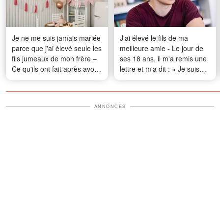
Je ne me suis jamais mariée
J'ai élevé le fils de ma
parce que j'ai élevé seule les
meilleure amie - Le jour de
fils jumeaux de mon frère –
ses 18 ans, il m'a remis une
Ce qu'ils ont fait après avoir
lettre et m'a dit : « Je suis
eu 18 ans m'a laissée sans
désolé de te le dire si tard…
voix
Je n'avais pas d'autre choix.
»
ANNONCES