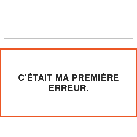
C'ÉTAIT MA PREMIÈRE
ERREUR.
« Où est ta guitare ? »