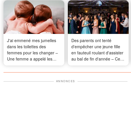
J'ai emmené mes jumelles
Des parents ont tenté
dans les toilettes des
d'empêcher une jeune fille
femmes pour les changer –
en fauteuil roulant d'assister
Une femme a appelé les
au bal de fin d'année – Ce
forces de l'ordre, mais l'a
qui s'est passé ce soir-là
regretté aussitôt
n'était rien d'autre que le
karma
ANNONCES