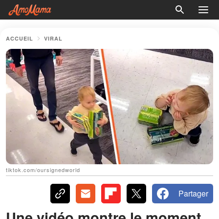
ACCUEIL
VIRAL
tiktok.com/oursignedworld
Partager
Une vidéo montre le moment