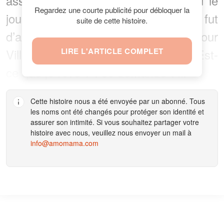
assisté à l'événement, qui a eu lieu le
Regardez une courte publicité pour débloquer la
jour de son 77è anniversaire. Ce fut
suite de cette histoire.
d’ailleurs un jour inoubliable pour
Villarruel, qui
LIRE L'ARTICLE COMPLET
a réagi
à la surprise. “Est-
ce que je rêve ?”, se demande-t-il.
Cette histoire nous a été envoyée par un abonné. Tous
les noms ont été changés pour protéger son identité et
assurer son intimité. Si vous souhaitez partager votre
histoire avec nous, veuillez nous envoyer un mail à
info@amomama.com