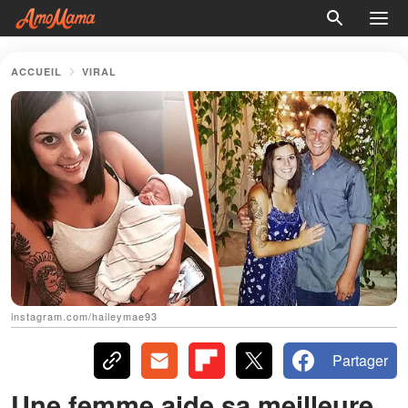
ACCUEIL
VIRAL
instagram.com/haileymae93
Partager
Une femme aide sa meilleure