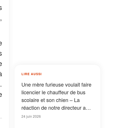
s
,
e
s
e
à
LIRE AUSSI
.
Une mère furieuse voulait faire
licencier le chauffeur de bus
e
scolaire et son chien – La
réaction de notre directeur a
ému toute la ville aux larmes
24 juin 2026