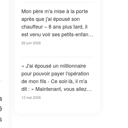
Mon père m'a mise à la porte
après que j'ai épousé son
chauffeur – 8 ans plus tard, il
est venu voir ses petits-enfants
pour la première fois et s'est
26 juin 2026
écrié : « Comment est-ce
possible ? »
« J'ai épousé un millionnaire
pour pouvoir payer l'opération
de mon fils - Ce soir-là, il m'a
dit : « Maintenant, vous allez
enfin découvrir ce à quoi vous
a
12 mai 2026
vous êtes vraiment engagée »
é
s