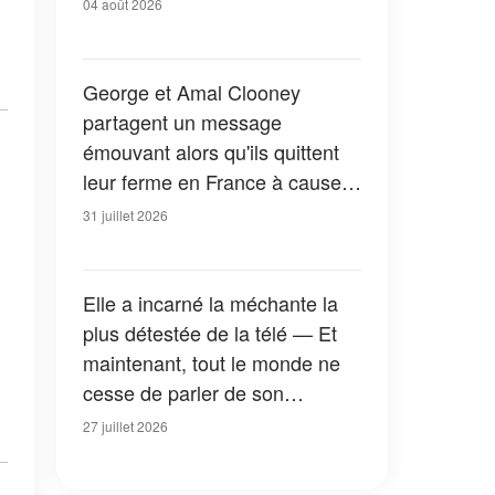
04 août 2026
George et Amal Clooney
partagent un message
émouvant alors qu'ils quittent
leur ferme en France à cause
des feux de forêt — Tous les
31 juillet 2026
détails
Elle a incarné la méchante la
plus détestée de la télé — Et
maintenant, tout le monde ne
cesse de parler de son
apparition dans la nouvelle
27 juillet 2026
version de « La Petite Maison
dans la prairie » — Photos