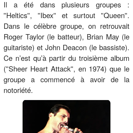
Il a été dans plusieurs groupes :
ʺHelticsʺ, ʺIbexʺ et surtout ʺQueenʺ.
Dans le célèbre groupe, on retrouvait
Roger Taylor (le batteur), Brian May (le
guitariste) et John Deacon (le bassiste).
Ce n’est qu’à partir du troisième album
(ʺSheer Heart Attackʺ, en 1974) que le
groupe a commencé à avoir de la
notoriété.