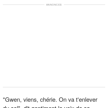
ANNONCES
"Gwen, viens, chérie. On va t'enlever
du sol", dit gentiment la voix de sa