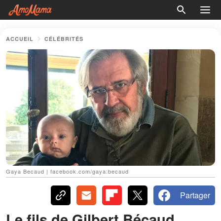
ACCUEIL
CÉLÉBRITÉS
Gaya Becaud | facebook.com/gaya.becaud
Partager
Le fils de Gilbert Bécaud