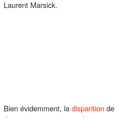
Laurent Marsick.
Bien évidemment, la
disparition
de
Gaya a beaucoup attristé les
internautes. Plusieurs personnalités ont