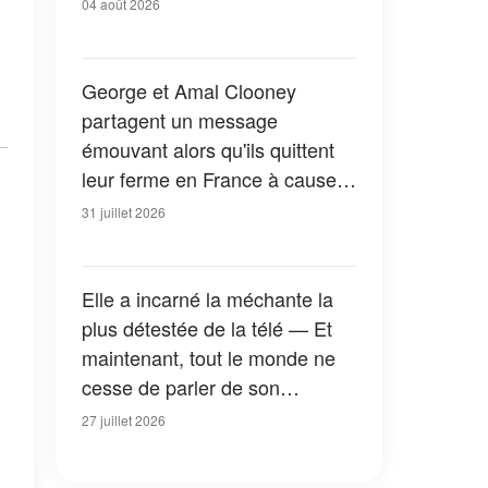
04 août 2026
George et Amal Clooney
partagent un message
émouvant alors qu'ils quittent
leur ferme en France à cause
des feux de forêt — Tous les
31 juillet 2026
détails
Elle a incarné la méchante la
plus détestée de la télé — Et
maintenant, tout le monde ne
cesse de parler de son
apparition dans la nouvelle
27 juillet 2026
version de « La Petite Maison
dans la prairie » — Photos