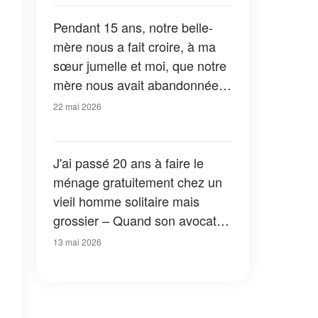
baignoire
Pendant 15 ans, notre belle-
mère nous a fait croire, à ma
sœur jumelle et moi, que notre
mère nous avait abandonnées
- Jusqu’au jour où j’ai entendu
22 mai 2026
par hasard la vérité
J'ai passé 20 ans à faire le
ménage gratuitement chez un
vieil homme solitaire mais
grossier – Quand son avocat
m'a appelée après son décès,
13 mai 2026
je n'ai pas pu m'empêcher de
pleurer