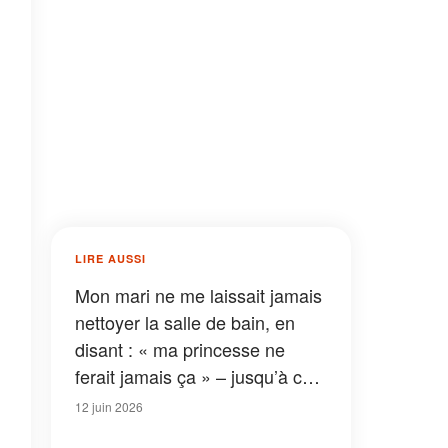
LIRE AUSSI
Mon mari ne me laissait jamais
nettoyer la salle de bain, en
disant : « ma princesse ne
ferait jamais ça » – jusqu’à ce
qu’un tuyau éclate et que je
12 juin 2026
découvre la vérité sous la