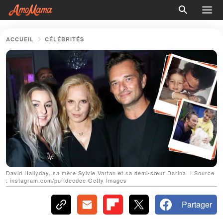
ACCUEIL
CÉLÉBRITÉS
David Hallyday, sa mère Sylvie Vartan et sa demi-sœur Darina. І Source
: instagram.com/puffdeedee Getty Images
Partager