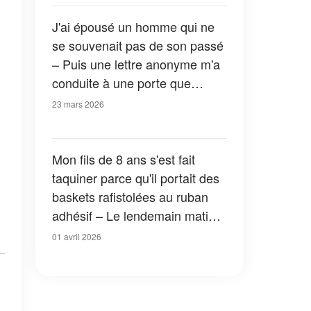
J'ai épousé un homme qui ne
se souvenait pas de son passé
– Puis une lettre anonyme m'a
conduite à une porte que
j'aurais préféré ne jamais avoir
23 mars 2026
ouverte
Mon fils de 8 ans s'est fait
taquiner parce qu'il portait des
baskets rafistolées au ruban
adhésif – Le lendemain matin,
le directeur a passé un coup de
01 avril 2026
fil qui a tout changé