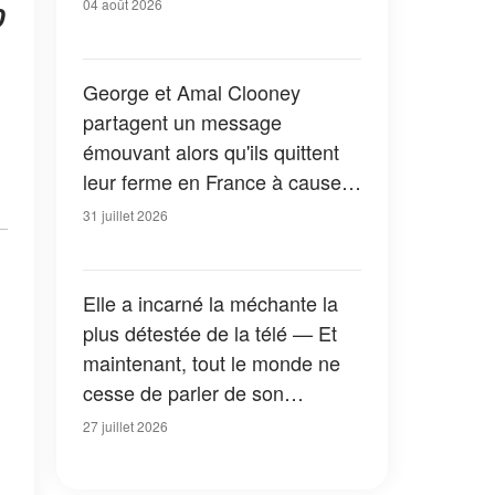
04 août 2026
0
George et Amal Clooney
partagent un message
émouvant alors qu'ils quittent
leur ferme en France à cause
des feux de forêt — Tous les
31 juillet 2026
détails
Elle a incarné la méchante la
plus détestée de la télé — Et
maintenant, tout le monde ne
cesse de parler de son
apparition dans la nouvelle
27 juillet 2026
version de « La Petite Maison
dans la prairie » — Photos