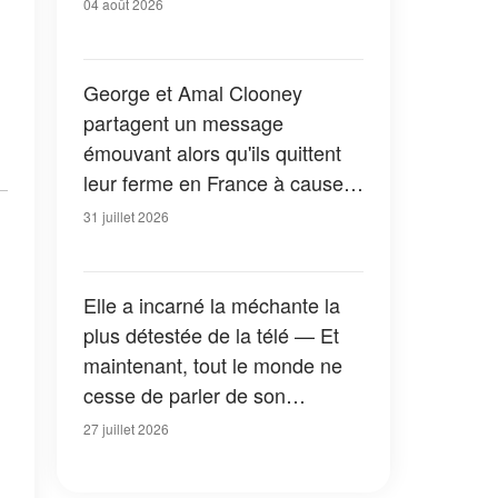
04 août 2026
George et Amal Clooney
partagent un message
émouvant alors qu'ils quittent
leur ferme en France à cause
des feux de forêt — Tous les
31 juillet 2026
détails
Elle a incarné la méchante la
plus détestée de la télé — Et
maintenant, tout le monde ne
cesse de parler de son
apparition dans la nouvelle
27 juillet 2026
version de « La Petite Maison
dans la prairie » — Photos